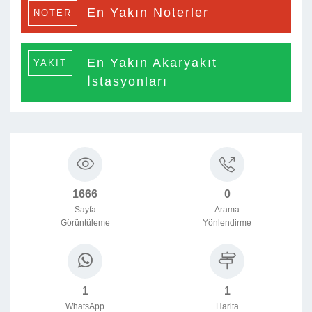
En Yakın Noterler
NOTER
En Yakın Akaryakıt
YAKIT
İstasyonları
1666
0
Sayfa
Arama
Görüntüleme
Yönlendirme

1
1
WhatsApp
Harita