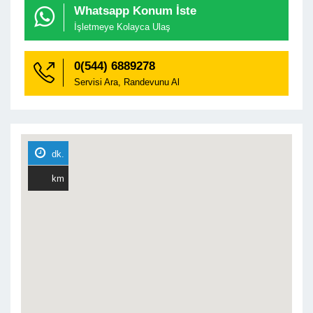
Whatsapp Konum İste

İşletmeye Kolayca Ulaş
0(544) 6889278
Servisi Ara, Randevunu Al

dk.
km