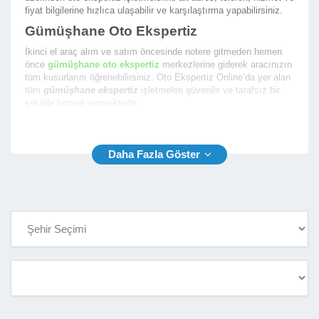
fiyat bilgilerine hızlıca ulaşabilir ve karşılaştırma yapabilirsiniz.
Gümüşhane Oto Ekspertiz
İkinci el araç alım ve satım öncesinde notere gitmeden hemen
önce
gümüşhane oto ekspertiz
merkezlerine giderek aracınızın
tüm kusurlarını öğrenebilirsiniz. Oto Ekspertiz Online’da yer alan
tüm
gümüşhane ekspertiz
işletmeleri güvenilir ve tarafsız bir
şekilde hizmet vermektedir.
En iyi gümüşhane araç ekspertiz
firmalarının yer aldığı firma
rehberimizde size en yakın ekspertiz fimalarının listesini
sunmaktayız. Oto Ekspertiz Online ile aradığınız ekspertiz
firmasını bulmak çok kolay.
Gümüşhane Araç Ekspertiz
Rehberimiz sayesinde
gümüşhane araç ekspertiz
firmalarının
aşağıda yer alan bilgilerine kolaylıkla ulaşabilir ve oto ekspertiz
hizmeti almak için randevu alabilirsiniz.
İşletme Telefon ve Yetkili Telefon Numarası
İşletme Açık Adresi ve Konum Bilgisi
İşletme Çalışma Saatleri
İşletme Hizmet Çalışma Fotoğrafları
İşletme Araç Ekspertiz Hizmet Fiyatları