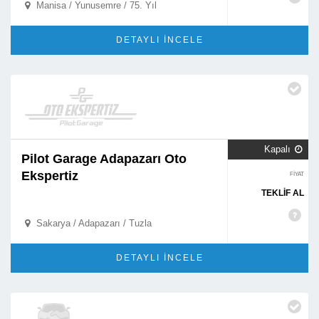
Manisa / Yunusemre / 75. Yıl

DETAYLI İNCELE
Kapalı

Pilot Garage Adapazarı Oto
Ekspertiz
FİYAT
TEKLİF AL
Sakarya / Adapazarı / Tuzla

DETAYLI İNCELE