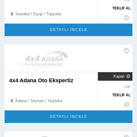
FİYAT
TEKLİF AL
İstanbul / Eyüp / Topçular

DETAYLI İNCELE
Kapalı

4x4 Adana Oto Ekspertiz
FİYAT
TEKLİF AL
Adana / Seyhan / Yeşiloba

DETAYLI İNCELE