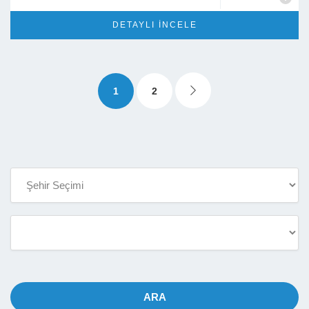
DETAYLI İNCELE
1
2
ARA