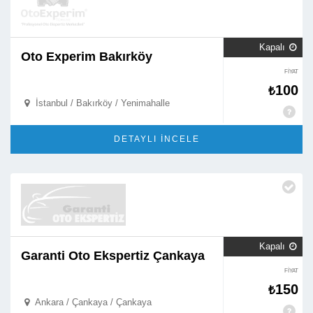
Kapalı

Oto Experim Bakırköy
FİYAT
100
₺
İstanbul / Bakırköy / Yenimahalle

DETAYLI İNCELE
Kapalı

Garanti Oto Ekspertiz Çankaya
FİYAT
150
₺
Ankara / Çankaya / Çankaya
