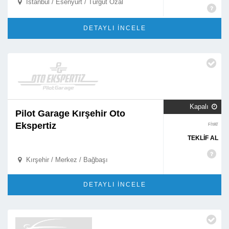
İstanbul / Esenyurt / Turgut Özal

DETAYLI İNCELE
Kapalı

Pilot Garage Kırşehir Oto
Ekspertiz
FİYAT
TEKLİF AL
Kırşehir / Merkez / Bağbaşı

DETAYLI İNCELE