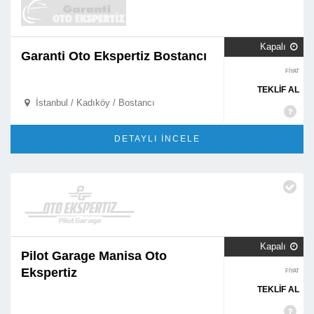
Kapalı

Garanti Oto Ekspertiz Bostancı
FİYAT
TEKLİF AL
İstanbul / Kadıköy / Bostancı

DETAYLI İNCELE
Kapalı

Pilot Garage Manisa Oto
Ekspertiz
FİYAT
TEKLİF AL