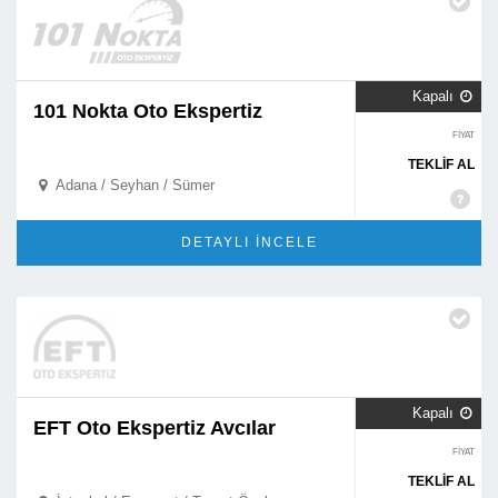
Kapalı

101 Nokta Oto Ekspertiz
FİYAT
TEKLİF AL
Adana / Seyhan / Sümer

DETAYLI İNCELE
Kapalı

EFT Oto Ekspertiz Avcılar
FİYAT
TEKLİF AL