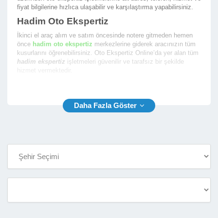
fiyat bilgilerine hızlıca ulaşabilir ve karşılaştırma yapabilirsiniz.
Hadim Oto Ekspertiz
İkinci el araç alım ve satım öncesinde notere gitmeden hemen
önce
hadim oto ekspertiz
merkezlerine giderek aracınızın tüm
kusurlarını öğrenebilirsiniz. Oto Ekspertiz Online’da yer alan tüm
hadim ekspertiz
işletmeleri güvenilir ve tarafsız bir şekilde
hizmet vermektedir.
En iyi hadim araç ekspertiz
firmalarının yer aldığı firma
rehberimizde size en yakın ekspertiz fimalarının listesini
sunmaktayız. Oto Ekspertiz Online ile aradığınız ekspertiz
firmasını bulmak çok kolay.
Hadim Araç Ekspertiz
Rehberimiz sayesinde
hadim araç ekspertiz
firmalarının
aşağıda yer alan bilgilerine kolaylıkla ulaşabilir ve oto ekspertiz
hizmeti almak için randevu alabilirsiniz.
İşletme Telefon ve Yetkili Telefon Numarası
İşletme Açık Adresi ve Konum Bilgisi
İşletme Çalışma Saatleri
İşletme Hizmet Çalışma Fotoğrafları
İşletme Araç Ekspertiz Hizmet Fiyatları