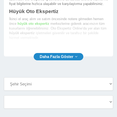
fiyat bilgilerine hızlıca ulaşabilir ve karşılaştırma yapabilirsiniz.
Hüyük Oto Ekspertiz
İkinci el araç alım ve satım öncesinde notere gitmeden hemen
önce
hüyük oto ekspertiz
merkezlerine giderek aracınızın tüm
kusurlarını öğrenebilirsiniz. Oto Ekspertiz Online’da yer alan tüm
hüyük ekspertiz
işletmeleri güvenilir ve tarafsız bir şekilde
hizmet vermektedir.
En iyi hüyük araç ekspertiz
firmalarının yer aldığı firma
rehberimizde size en yakın ekspertiz fimalarının listesini
sunmaktayız. Oto Ekspertiz Online ile aradığınız ekspertiz
firmasını bulmak çok kolay.
Hüyük Araç Ekspertiz
Rehberimiz sayesinde
hüyük araç ekspertiz
firmalarının
aşağıda yer alan bilgilerine kolaylıkla ulaşabilir ve oto ekspertiz
hizmeti almak için randevu alabilirsiniz.
İşletme Telefon ve Yetkili Telefon Numarası
İşletme Açık Adresi ve Konum Bilgisi
İşletme Çalışma Saatleri
İşletme Hizmet Çalışma Fotoğrafları
İşletme Araç Ekspertiz Hizmet Fiyatları