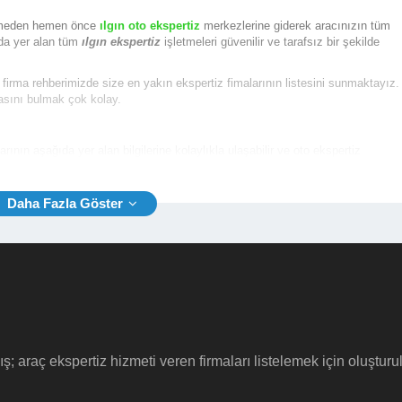
gitmeden hemen önce
ılgın oto ekspertiz
merkezlerine giderek aracınızın tüm
’da yer alan tüm
ılgın ekspertiz
işletmeleri güvenilir ve tarafsız bir şekilde
ı firma rehberimizde size en yakın ekspertiz fimalarının listesini sunmaktayız.
masını bulmak çok kolay.
arının aşağıda yer alan bilgilerine kolaylıkla ulaşabilir ve oto ekspertiz
i, Web Site vb.)
tiz firmaları
için tıklayınız.
ış; araç ekspertiz hizmeti veren firmaları listelemek için oluştur
leme yapılacak aracın tipine aynı zamanda özelliklerine göre farklılıklar
gın oto ekspertiz fiyatı
ortalama 230 TL iken, ticari sınıfta yer alan araçlar