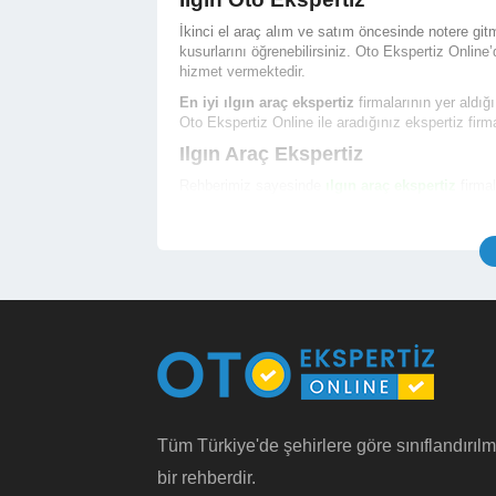
İkinci el araç alım ve satım öncesinde notere 
kusurlarını öğrenebilirsiniz. Oto Ekspertiz Online
hizmet vermektedir.
En iyi ılgın araç ekspertiz
firmalarının yer aldığ
Oto Ekspertiz Online ile aradığınız ekspertiz fir
Ilgın Araç Ekspertiz
Rehberimiz sayesinde
ılgın araç ekspertiz
firmal
hizmeti almak için randevu alabilirsiniz.
İşletme Telefon ve Yetkili Telefon Numarası
İşletme Açık Adresi ve Konum Bilgisi
İşletme Çalışma Saatleri
İşletme Hizmet Çalışma Fotoğrafları
İşletme Araç Ekspertiz Hizmet Fiyatları
İşletme Bölgesindeki Noterlerin Bilgileri
İşletme Hakkında Detaylı Bilgi (Ödeme Yöntem
Türkiye genelinde yer alan
en iyi konya oto eksper
Ilgın Oto Ekspertiz Fiyatı
Tüm Türkiye'de şehirlere göre sınıflandırılm
Ilgın oto ekspertiz fiyatı
hizmet içeriğine ve ince
bir rehberdir.
gösterebilmektedir. Binek otomobil araçlar için
ıl