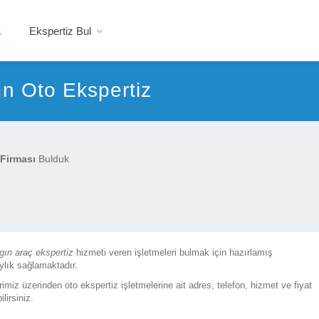
a
Ekspertiz Bul
gın Oto Ekspertiz
 Firması
Bulduk
lgın araç ekspertiz
hizmeti veren işletmeleri bulmak için hazırlamış
ylık sağlamaktadır.
rimiz üzerinden oto ekspertiz işletmelerine ait adres, telefon, hizmet ve fiyat
lirsiniz.