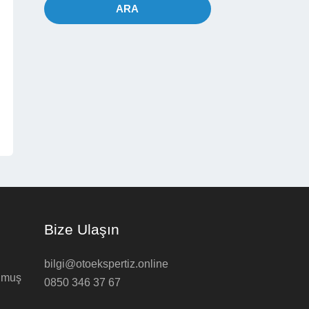
ARA
Bize Ulaşın
bilgi@otoekspertiz.online
ulmuş
0850 346 37 67