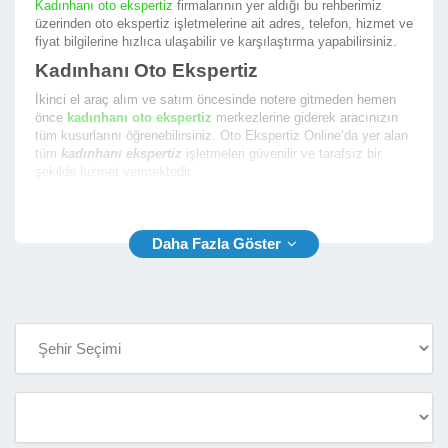
Kadınhanı oto ekspertiz
firmalarının yer aldığı bu rehberimiz
üzerinden oto ekspertiz işletmelerine ait adres, telefon, hizmet ve
fiyat bilgilerine hızlıca ulaşabilir ve karşılaştırma yapabilirsiniz.
Kadınhanı Oto Ekspertiz
İkinci el araç alım ve satım öncesinde notere gitmeden hemen
önce
kadınhanı oto ekspertiz
merkezlerine giderek aracınızın
tüm kusurlarını öğrenebilirsiniz. Oto Ekspertiz Online’da yer alan
tüm
kadınhanı ekspertiz
işletmeleri güvenilir ve tarafsız bir
şekilde hizmet vermektedir.
En iyi kadınhanı araç ekspertiz
firmalarının yer aldığı firma
rehberimizde size en yakın ekspertiz fimalarının listesini
sunmaktayız. Oto Ekspertiz Online ile aradığınız ekspertiz
firmasını bulmak çok kolay.
Kadınhanı Araç Ekspertiz
Rehberimiz sayesinde
kadınhanı araç ekspertiz
firmalarının
aşağıda yer alan bilgilerine kolaylıkla ulaşabilir ve oto ekspertiz
hizmeti almak için randevu alabilirsiniz.
İşletme Telefon ve Yetkili Telefon Numarası
İşletme Açık Adresi ve Konum Bilgisi
İşletme Çalışma Saatleri
İşletme Hizmet Çalışma Fotoğrafları