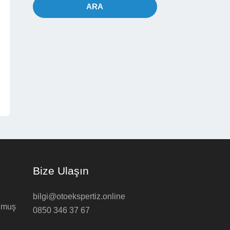
ARA
Bize Ulaşın
bilgi@otoekspertiz.online
ulmuş
0850 346 37 67