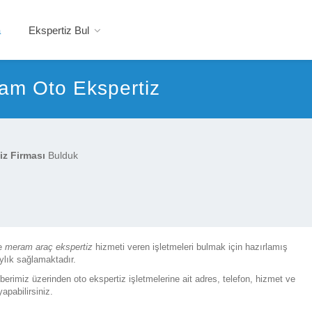
a
Ekspertiz Bul
am Oto Ekspertiz
z Firması
Bulduk
e
meram araç ekspertiz
hizmeti veren işletmeleri bulmak için hazırlamış
ylık sağlamaktadır.
hberimiz üzerinden oto ekspertiz işletmelerine ait adres, telefon, hizmet ve
yapabilirsiniz.