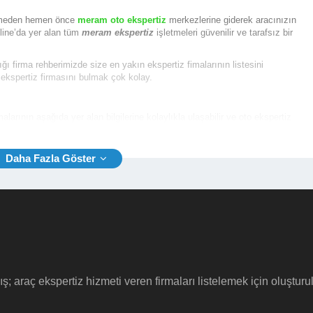
gitmeden hemen önce
meram oto ekspertiz
merkezlerine giderek aracınızın
nline’da yer alan tüm
meram ekspertiz
işletmeleri güvenilir ve tarafsız bir
ığı firma rehberimizde size en yakın ekspertiz fimalarının listesini
 ekspertiz firmasını bulmak çok kolay.
malarının aşağıda yer alan bilgilerine kolaylıkla ulaşabilir ve oto ekspertiz
i, Web Site vb.)
tiz firmaları
için tıklayınız.
ış; araç ekspertiz hizmeti veren firmaları listelemek için oluştur
celeme yapılacak aracın tipine aynı zamanda özelliklerine göre farklılıklar
ram oto ekspertiz fiyatı
ortalama 230 TL iken, ticari sınıfta yer alan araçlar