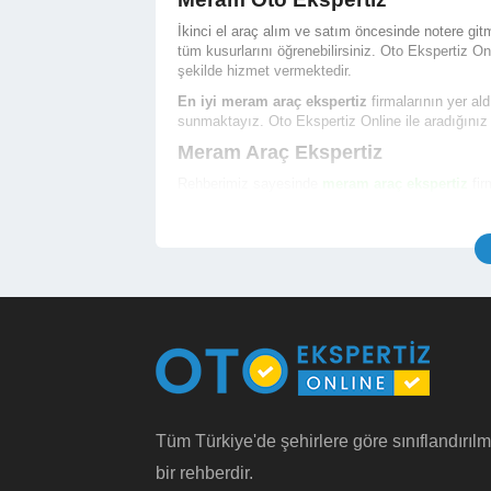
İkinci el araç alım ve satım öncesinde notere 
tüm kusurlarını öğrenebilirsiniz. Oto Ekspertiz O
şekilde hizmet vermektedir.
En iyi meram araç ekspertiz
firmalarının yer ald
sunmaktayız. Oto Ekspertiz Online ile aradığınız
Meram Araç Ekspertiz
Rehberimiz sayesinde
meram araç ekspertiz
fir
hizmeti almak için randevu alabilirsiniz.
İşletme Telefon ve Yetkili Telefon Numarası
İşletme Açık Adresi ve Konum Bilgisi
İşletme Çalışma Saatleri
İşletme Hizmet Çalışma Fotoğrafları
İşletme Araç Ekspertiz Hizmet Fiyatları
İşletme Bölgesindeki Noterlerin Bilgileri
İşletme Hakkında Detaylı Bilgi (Ödeme Yöntem
Türkiye genelinde yer alan
en iyi konya oto eksper
Meram Oto Ekspertiz Fiyatı
Tüm Türkiye'de şehirlere göre sınıflandırılm
Meram oto ekspertiz fiyatı
hizmet içeriğine ve in
bir rehberdir.
gösterebilmektedir. Binek otomobil araçlar için
me