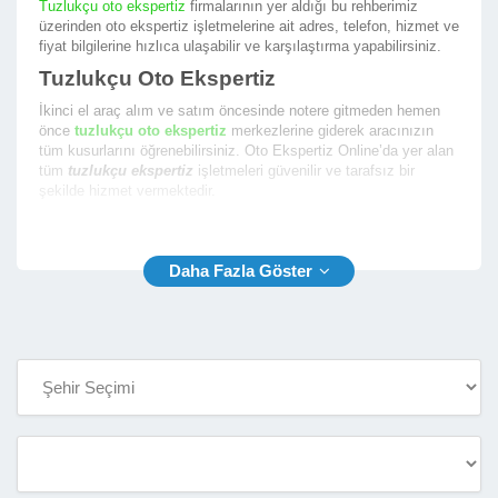
Tuzlukçu oto ekspertiz
firmalarının yer aldığı bu rehberimiz
üzerinden oto ekspertiz işletmelerine ait adres, telefon, hizmet ve
fiyat bilgilerine hızlıca ulaşabilir ve karşılaştırma yapabilirsiniz.
Tuzlukçu Oto Ekspertiz
İkinci el araç alım ve satım öncesinde notere gitmeden hemen
önce
tuzlukçu oto ekspertiz
merkezlerine giderek aracınızın
tüm kusurlarını öğrenebilirsiniz. Oto Ekspertiz Online’da yer alan
tüm
tuzlukçu ekspertiz
işletmeleri güvenilir ve tarafsız bir
şekilde hizmet vermektedir.
En iyi tuzlukçu araç ekspertiz
firmalarının yer aldığı firma
rehberimizde size en yakın ekspertiz fimalarının listesini
sunmaktayız. Oto Ekspertiz Online ile aradığınız ekspertiz
firmasını bulmak çok kolay.
Tuzlukçu Araç Ekspertiz
Rehberimiz sayesinde
tuzlukçu araç ekspertiz
firmalarının
aşağıda yer alan bilgilerine kolaylıkla ulaşabilir ve oto ekspertiz
hizmeti almak için randevu alabilirsiniz.
İşletme Telefon ve Yetkili Telefon Numarası
İşletme Açık Adresi ve Konum Bilgisi
İşletme Çalışma Saatleri
İşletme Hizmet Çalışma Fotoğrafları