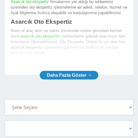
Asarcık oto ekspertiz
firmalarının yer aldığı bu rehberimiz
üzerinden oto ekspertiz işletmelerine ait adres, telefon, hizmet ve
fiyat bilgilerine hızlıca ulaşabilir ve karşılaştırma yapabilirsiniz.
Asarcık Oto Ekspertiz
İkinci el araç alım ve satım öncesinde notere gitmeden hemen
önce
asarcık oto ekspertiz
merkezlerine giderek aracınızın tüm
kusurlarını öğrenebilirsiniz. Oto Ekspertiz Online’da yer alan tüm
asarcık ekspertiz
işletmeleri güvenilir ve tarafsız bir şekilde
hizmet vermektedir.
En iyi asarcık araç ekspertiz
firmalarının yer aldığı firma
rehberimizde size en yakın ekspertiz fimalarının listesini
sunmaktayız. Oto Ekspertiz Online ile aradığınız ekspertiz
firmasını bulmak çok kolay.
Asarcık Araç Ekspertiz
Rehberimiz sayesinde
asarcık araç ekspertiz
firmalarının
aşağıda yer alan bilgilerine kolaylıkla ulaşabilir ve oto ekspertiz
hizmeti almak için randevu alabilirsiniz.
İşletme Telefon ve Yetkili Telefon Numarası
İşletme Açık Adresi ve Konum Bilgisi
İşletme Çalışma Saatleri
İşletme Hizmet Çalışma Fotoğrafları