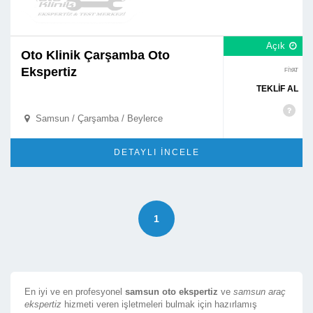
Açık

Oto Klinik Çarşamba Oto
Ekspertiz
FİYAT
TEKLİF AL
Samsun / Çarşamba / Beylerce

DETAYLI İNCELE
1
En iyi ve en profesyonel
samsun oto ekspertiz
ve
samsun araç
ekspertiz
hizmeti veren işletmeleri bulmak için hazırlamış