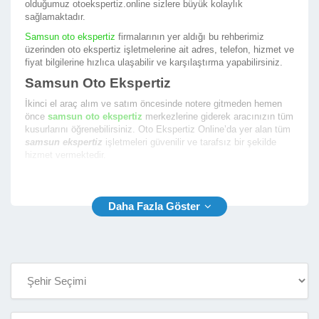
olduğumuz otoekspertiz.online sizlere büyük kolaylık
sağlamaktadır.
Samsun oto ekspertiz
firmalarının yer aldığı bu rehberimiz
üzerinden oto ekspertiz işletmelerine ait adres, telefon, hizmet ve
fiyat bilgilerine hızlıca ulaşabilir ve karşılaştırma yapabilirsiniz.
Samsun Oto Ekspertiz
İkinci el araç alım ve satım öncesinde notere gitmeden hemen
önce
samsun oto ekspertiz
merkezlerine giderek aracınızın tüm
kusurlarını öğrenebilirsiniz. Oto Ekspertiz Online’da yer alan tüm
samsun ekspertiz
işletmeleri güvenilir ve tarafsız bir şekilde
hizmet vermektedir.
En iyi samsun araç ekspertiz
firmalarının yer aldığı firma
rehberimizde size en yakın ekspertiz fimalarının listesini
sunmaktayız. Oto Ekspertiz Online ile aradığınız ekspertiz
firmasını bulmak çok kolay.
Samsun Araç Ekspertiz
Rehberimiz sayesinde
samsun araç ekspertiz
firmalarının
aşağıda yer alan bilgilerine kolaylıkla ulaşabilir ve oto ekspertiz
hizmeti almak için randevu alabilirsiniz.
İşletme Telefon ve Yetkili Telefon Numarası
İşletme Açık Adresi ve Konum Bilgisi