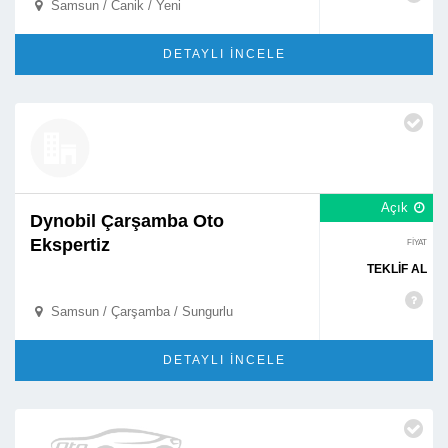
Samsun / Canik / Yeni

DETAYLI İNCELE
Açık

Dynobil Çarşamba Oto
Ekspertiz
FİYAT
TEKLİF AL
Samsun / Çarşamba / Sungurlu

DETAYLI İNCELE