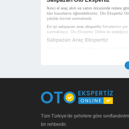
İkinci el araç alım ve satım öncesinde notere 
tüm kusurlarını öğrenebilirsiniz. Oto Ekspertiz O
şekilde hizmet vermektedir.
En iyi salıpazarı araç ekspertiz
firmalarının yer 
sunmaktayız. Oto Ekspertiz Online ile aradığınız
Salıpazarı Araç Ekspertiz
Rehberimiz sayesinde
salıpazarı araç ekspertiz
hizmeti almak için randevu alabilirsiniz.
İşletme Telefon ve Yetkili Telefon Numarası
İşletme Açık Adresi ve Konum Bilgisi
İşletme Çalışma Saatleri
İşletme Hizmet Çalışma Fotoğrafları
İşletme Araç Ekspertiz Hizmet Fiyatları
İşletme Bölgesindeki Noterlerin Bilgileri
İşletme Hakkında Detaylı Bilgi (Ödeme Yöntem
Türkiye genelinde yer alan
en iyi samsun oto eksp
Salıpazarı Oto Ekspertiz Fiyatı
Tüm Türkiye'de şehirlere göre sınıflandırılm
Salıpazarı oto ekspertiz fiyatı
hizmet içeriğine v
bir rehberdir.
gösterebilmektedir. Binek otomobil araçlar için
sa