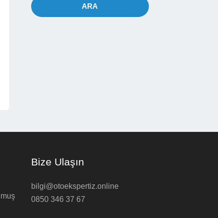
ARA
Bize Ulaşın
bilgi@otoekspertiz.online
ulmuş
0850 346 37 67