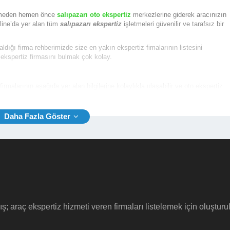
gitmeden hemen önce
salıpazarı oto ekspertiz
merkezlerine giderek aracınızın
nline’da yer alan tüm
salıpazarı ekspertiz
işletmeleri güvenilir ve tarafsız bir
aldığı firma rehberimizde size en yakın ekspertiz fimalarının listesini
 ekspertiz firmasını bulmak çok kolay.
firmalarının aşağıda yer alan bilgilerine kolaylıkla ulaşabilir ve oto ekspertiz
i, Web Site vb.)
ertiz firmaları
için tıklayınız.
ış; araç ekspertiz hizmeti veren firmaları listelemek için oluştur
e inceleme yapılacak aracın tipine aynı zamanda özelliklerine göre farklılıklar
lıpazarı oto ekspertiz fiyatı
ortalama 230 TL iken, ticari sınıfta yer alan